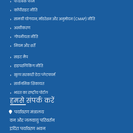
फीडबैक फॉर्म
कॉपीराइट नीति
सामग्री योगदान, मॉडरेशन और अनुमोदन (CMAP) नीति
अस्वीकरण
गोपनीयता नीति
नियम और शर्तें
साइट मैप
हाइपरलिंकिंग नीति
खुला सरकारी डेटा प्लेटफार्म
सार्वजनिक शिकायत
भारत का राष्ट्रीय पोर्टल
हमसे संपर्क करें
पर्यावरण मंत्रालय
वन और जलवायु परिवर्तन
इंदिरा पर्यावरण भवन