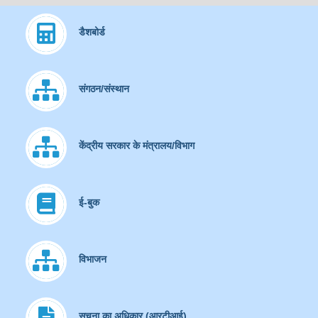
डैशबोर्ड
संगठन/संस्थान
केंद्रीय सरकार के मंत्रालय/विभाग
ई-बुक
विभाजन
सूचना का अधिकार (आरटीआई)