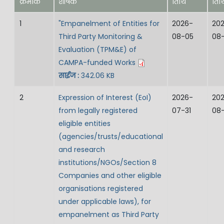
क्रमांक
शीर्षक
तिथि
तिथ
1
"Empanelment of Entities for
2026-
20
Third Party Monitoring &
08-05
08-
Evaluation (TPM&E) of
CAMPA-funded Works
साईज :
342.06 KB
2
Expression of Interest (EoI)
2026-
20
from legally registered
07-31
08-
eligible entities
(agencies/trusts/educational
and research
institutions/NGOs/Section 8
Companies and other eligible
organisations registered
under applicable laws), for
empanelment as Third Party