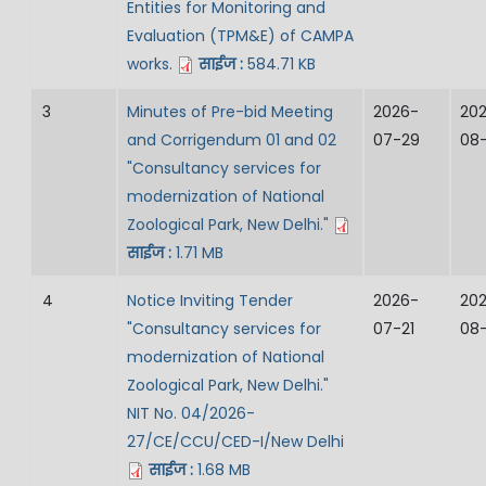
Entities for Monitoring and
Evaluation (TPM&E) of CAMPA
works.
साईज :
584.71 KB
3
Minutes of Pre-bid Meeting
2026-
20
and Corrigendum 01 and 02
07-29
08-
"Consultancy services for
modernization of National
Zoological Park, New Delhi."
साईज :
1.71 MB
4
Notice Inviting Tender
2026-
20
"Consultancy services for
07-21
08-
modernization of National
Zoological Park, New Delhi."
NIT No. 04/2026-
27/CE/CCU/CED-I/New Delhi
साईज :
1.68 MB