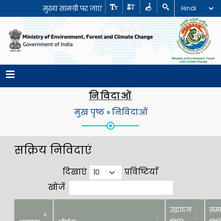
मुख्य सामग्री पर जाएं
निविदाओं
मुख पृष्ठ » निविदाओं
सक्रिय निविदाएं
दिखाएं
प्रविष्टियाँ
खोजें
उद्घाटन
सम