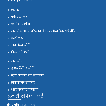
वेब सूचना प्रबंधक
सहायता
फीडबैक फॉर्म
कॉपीराइट नीति
सामग्री योगदान, मॉडरेशन और अनुमोदन (CMAP) नीति
अस्वीकरण
गोपनीयता नीति
नियम और शर्तें
साइट मैप
हाइपरलिंकिंग नीति
खुला सरकारी डेटा प्लेटफार्म
सार्वजनिक शिकायत
भारत का राष्ट्रीय पोर्टल
हमसे संपर्क करें
पर्यावरण मंत्रालय