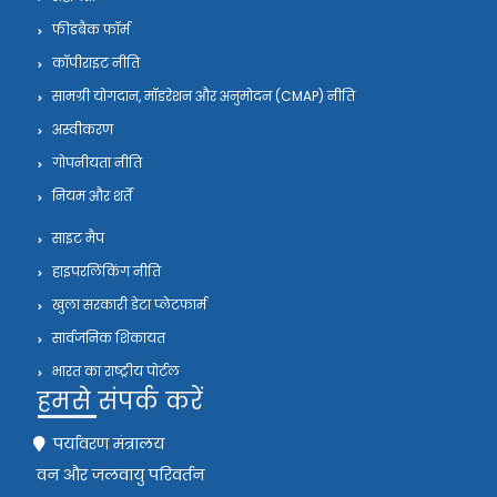
फीडबैक फॉर्म
कॉपीराइट नीति
सामग्री योगदान, मॉडरेशन और अनुमोदन (CMAP) नीति
अस्वीकरण
गोपनीयता नीति
नियम और शर्तें
साइट मैप
हाइपरलिंकिंग नीति
खुला सरकारी डेटा प्लेटफार्म
सार्वजनिक शिकायत
भारत का राष्ट्रीय पोर्टल
हमसे संपर्क करें
पर्यावरण मंत्रालय
वन और जलवायु परिवर्तन