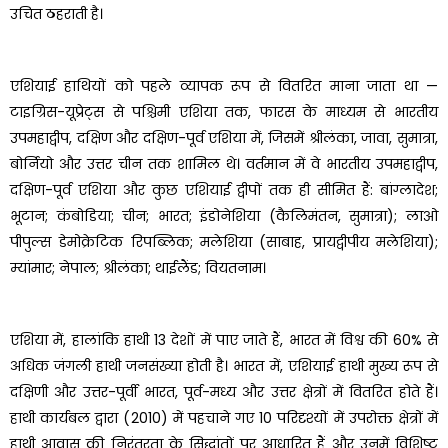
उचित ठहराती है।
एशियाई हाथियों को पहले व्यापक रूप से वितरित माना जाता था —
टाइग्रिस-यूप्रेट्स से पश्चिमी एशिया तक, फारस के माध्यम से भारतीय
उपमहाद्वीप, दक्षिण और दक्षिण-पूर्व एशिया में, जिसमें श्रीलंका, जावा, सुमात्रा,
बोर्नियो और उत्तर चीन तक शामिल थे। वर्तमान में वे भारतीय उपमहाद्वीप,
दक्षिण-पूर्व एशिया और कुछ एशियाई द्वीपों तक ही सीमित हैं: बांग्लादेश;
भूटान; कंबोडिया; चीन; भारत; इंडोनेशिया (कैलिमंतन, सुमात्रा); लाओ
पीपुल्स डेमोक्रेटिक रिपब्लिक; मलेशिया (साबाह, प्रायद्वीपीय मलेशिया);
म्यांमार; नेपाल; श्रीलंका; थाईलैंड; वियतनाम।
एशिया में, हालांकि हाथी 13 देशों में पाए जाते हैं, भारत में विश्व की 60% से
अधिक जंगली हाथी जनसंख्या होती है। भारत में, एशियाई हाथी मुख्य रूप से
दक्षिणी और उत्तर-पूर्वी भारत, पूर्व-मध्य और उत्तर क्षेत्रों में वितरित होते हैं।
हाथी कार्यबल द्वारा (2010) में पहचाने गए 10 परिदृश्यों में उपरोक्त क्षेत्रों में
हाथी आवास की निरंतरता के सिद्धांतों पर आधारित हैं और उनमें विशिष्ट