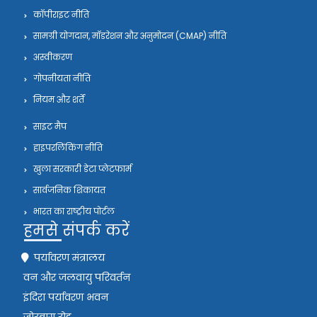
कॉपीराइट नीति
सामग्री योगदान, मॉडरेशन और अनुमोदन (CMAP) नीति
अस्वीकरण
गोपनीयता नीति
नियम और शर्तें
साइट मैप
हाइपरलिंकिंग नीति
खुला सरकारी डेटा प्लेटफार्म
सार्वजनिक शिकायत
भारत का राष्ट्रीय पोर्टल
हमसे संपर्क करें
पर्यावरण मंत्रालय
वन और जलवायु परिवर्तन
इंदिरा पर्यावरण भवन
जोरबाग रोड