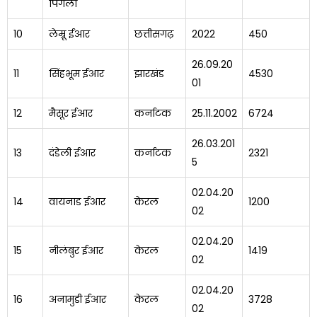
पिंगला
10
लेम्रू ईआर
छत्तीसगढ़
2022
450
26.09.20
11
सिंहभूम ईआर
झारखंड
4530
01
12
मैसूर ईआर
कर्नाटक
25.11.2002
6724
26.03.201
13
दंडेली ईआर
कर्नाटक
2321
5
02.04.20
14
वायनाड ईआर
केरल
1200
02
02.04.20
15
नीलंबुर ईआर
केरल
1419
02
02.04.20
16
अनामुडी ईआर
केरल
3728
02