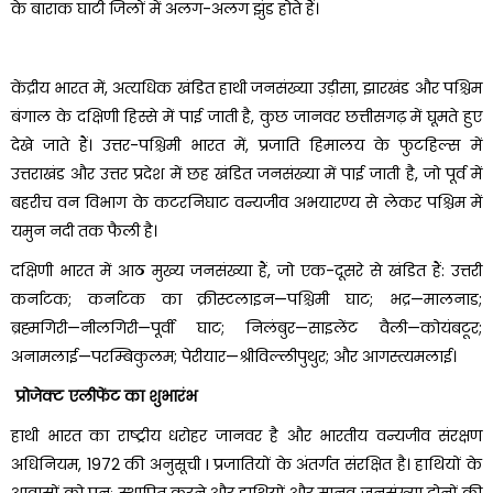
के बाराक घाटी जिलों में अलग-अलग झुंड होते हैं।
केंद्रीय भारत में, अत्यधिक खंडित हाथी जनसंख्या उड़ीसा, झारखंड और पश्चिम
बंगाल के दक्षिणी हिस्से में पाई जाती है, कुछ जानवर छत्तीसगढ़ में घूमते हुए
देखे जाते हैं। उत्तर-पश्चिमी भारत में, प्रजाति हिमालय के फुटहिल्स में
उत्तराखंड और उत्तर प्रदेश में छह खंडित जनसंख्या में पाई जाती है, जो पूर्व में
बहरीच वन विभाग के कटरनिघाट वन्यजीव अभयारण्य से लेकर पश्चिम में
यमुन नदी तक फैली है।
दक्षिणी भारत में आठ मुख्य जनसंख्या हैं, जो एक-दूसरे से खंडित हैं: उत्तरी
कर्नाटक; कर्नाटक का क्रीस्टलाइन—पश्चिमी घाट; भद्र—मालनाड;
ब्रह्मगिरी—नीलगिरी—पूर्वी घाट; निलंबुर—साइलेंट वैली—कोयंबटूर;
अनामलाई—परम्बिकुलम; पेरीयार—श्रीविल्लीपुथुर; और आगस्त्यमलाई।
प्रोजेक्ट एलीफेंट का शुभारंभ
हाथी भारत का राष्ट्रीय धरोहर जानवर है और भारतीय वन्यजीव संरक्षण
अधिनियम, 1972 की अनुसूची I प्रजातियों के अंतर्गत संरक्षित है। हाथियों के
आवासों को पुनः स्थापित करने और हाथियों और मानव जनसंख्या दोनों की