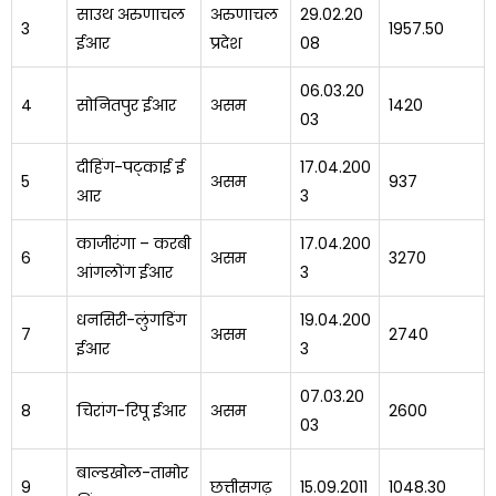
साउथ अरुणाचल
अरुणाचल
29.02.20
3
1957.50
ईआर
प्रदेश
08
06.03.20
4
सोनितपुर ईआर
असम
1420
03
दीहिंग-पट्काई ई
17.04.200
5
असम
937
आर
3
काजीरंगा – करबी
17.04.200
6
असम
3270
आंगलोंग ईआर
3
धनसिरी-लुंगडिंग
19.04.200
7
असम
2740
ईआर
3
07.03.20
8
चिरांग-रिपू ईआर
असम
2600
03
बाल्डखोल-तामोर
9
छत्तीसगढ़
15.09.2011
1048.30