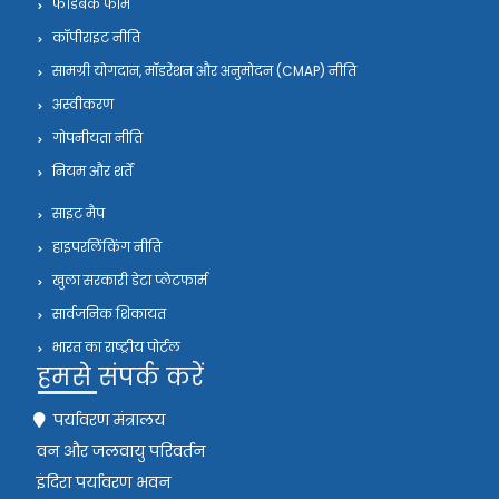
फीडबैक फॉर्म
कॉपीराइट नीति
सामग्री योगदान, मॉडरेशन और अनुमोदन (CMAP) नीति
अस्वीकरण
गोपनीयता नीति
नियम और शर्तें
साइट मैप
हाइपरलिंकिंग नीति
खुला सरकारी डेटा प्लेटफार्म
सार्वजनिक शिकायत
भारत का राष्ट्रीय पोर्टल
हमसे संपर्क करें
पर्यावरण मंत्रालय
वन और जलवायु परिवर्तन
इंदिरा पर्यावरण भवन