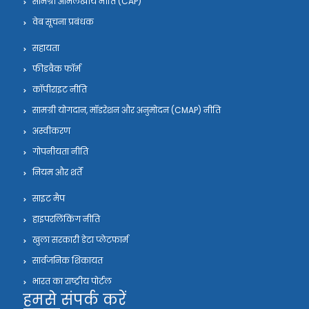
सामग्री अभिलेखीय नीति (CAP)
वेब सूचना प्रबंधक
सहायता
फीडबैक फॉर्म
कॉपीराइट नीति
सामग्री योगदान, मॉडरेशन और अनुमोदन (CMAP) नीति
अस्वीकरण
गोपनीयता नीति
नियम और शर्तें
साइट मैप
हाइपरलिंकिंग नीति
खुला सरकारी डेटा प्लेटफार्म
सार्वजनिक शिकायत
भारत का राष्ट्रीय पोर्टल
हमसे संपर्क करें