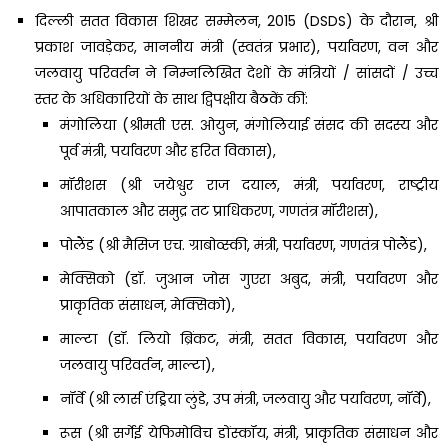
दिल्ली सतत विकास शिखर सम्मेलन, 2015 (DSDS) के दौरान, श्री
प्रकाश जावड़ेकर, माननीय मंत्री (स्वतंत्र प्रभार), पर्यावरण, वन और
जलवायु परिवर्तन ने निम्नलिखित देशों के मंत्रियों / सांसदों / उच्च
स्तर के अधिकारियों के साथ द्विपक्षीय बैठकें कीं:
मंगोलिया (श्रीमती एस. ओयुन, मंगोलियाई संसद की सदस्य और
पूर्व मंत्री, पर्यावरण और हरित विकास),
मॉरीशस (श्री जयेश्वुर राज दयाल, मंत्री, पर्यावरण, राष्ट्रीय
आपातकाल और समुद्र तट प्राधिकरण, गणतंत्र मॉरीशस),
पोलैंड (श्री मैसिज एच. ग्राबोव्स्की, मंत्री, पर्यावरण, गणतंत्र पोलैंड),
मेक्सिको (डॉ. जुआन जोस गुएरा अबुद, मंत्री, पर्यावरण और
प्राकृतिक संसाधन, मेक्सिको),
माल्टा (डॉ. लियो ब्रिंकट, मंत्री, सतत विकास, पर्यावरण और
जलवायु परिवर्तन, माल्टा),
नॉर्वे (श्री लार्स एंड्रिया लुंडे, उप मंत्री, जलवायु और पर्यावरण, नॉर्वे),
रूस (श्री सर्गेई येफिमोविच डोंस्कॉय, मंत्री, प्राकृतिक संसाधन और