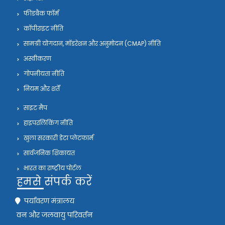
फीडबैक फॉर्म
कॉपीराइट नीति
सामग्री योगदान, मॉडरेशन और अनुमोदन (CMAP) नीति
अस्वीकरण
गोपनीयता नीति
नियम और शर्तें
साइट मैप
हाइपरलिंकिंग नीति
खुला सरकारी डेटा प्लेटफार्म
सार्वजनिक शिकायत
भारत का राष्ट्रीय पोर्टल
हमसे संपर्क करें
पर्यावरण मंत्रालय
वन और जलवायु परिवर्तन