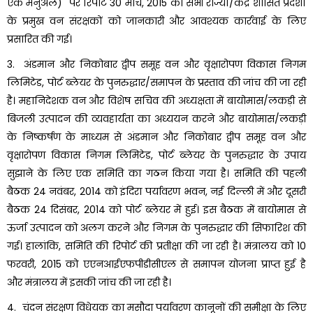
एक मैनुअल)" पर रिपोर्ट 30 मार्च, 2015 को सभी राज्यों/केंद्र शासित प्रदेशों
के प्रमुख वन संरक्षकों को जानकारी और आवश्यक कार्रवाई के लिए
प्रसारित की गई।
3. अंडमान और निकोबार द्वीप समूह वन और वृक्षारोपण विकास निगम
लिमिटेड, पोर्ट ब्लेयर के पुनरुद्धार/समापन के प्रस्ताव की जांच की जा रही
है। महानिदेशक वन और विशेष सचिव की अध्यक्षता में बायोमास/लकड़ी से
बिजली उत्पादन की व्यवहार्यता का अध्ययन करने और बायोमास/लकड़ी
के निष्कर्षण के माध्यम से अंडमान और निकोबार द्वीप समूह वन और
वृक्षारोपण विकास निगम लिमिटेड, पोर्ट ब्लेयर के पुनरुद्धार के उपाय
सुझाने के लिए एक समिति का गठन किया गया है। समिति की पहली
बैठक 24 नवंबर, 2014 को इंदिरा पर्यावरण भवन, नई दिल्ली में और दूसरी
बैठक 24 दिसंबर, 2014 को पोर्ट ब्लेयर में हुई। इस बैठक में बायोमास से
ऊर्जा उत्पादन को अलग करने और निगम के पुनरुद्धार की सिफारिश की
गई। हालांकि, समिति की रिपोर्ट की प्रतीक्षा की जा रही है। मंत्रालय को 10
फरवरी, 2015 को एएनआईएफपीडीसीएल से समापन योजना प्राप्त हुई है
और मंत्रालय में इसकी जांच की जा रही है।
4. चंदन संरक्षण विधेयक का मसौदा पर्यावरण कानूनों की समीक्षा के लिए