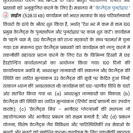
सुव्यवस्थित करने और NPCA के तहत प्रस्तुत परियोजना रिपोर्टों और
प्रस्तावों को अनुकूलित करने के लिए हैं।
मंत्रालय ने '
वेटलैंड्स पुनरोद्धार
’
साईज :
(528.13 KB) कार्यक्रम को भारत सरकार के 169 परिवर्तनकारी
विचारों के ढांचे के भीतर शुरू किया है, अर्थात् "देश भर में कम से कम 100
प्रमुख वेटलैंड्स के पुनर्स्थापन और पुनरोद्धार पर काम शुरू करें"। कार्यक्रम
के पहले चक्र में, 130 वेटलैंड्स को राज्य सरकारों के साथ परामर्श में चुना
गया। इस मंत्रालय द्वारा वेटलैंड्स प्रबंधकों को कार्यक्रम को लागू करने में
तकनीकी सहायता प्रदान करने के लिए देश के विभिन्न हिस्सों में छह
हैंडहोल्डिंग कार्यशालाओं का आयोजन किया गया। 100 दिनों की
कार्यान्वयन अवधि में, आधारभूत जानकारी की संकलन और वेटलैंड्स की
स्थिति का त्वरित मूल्यांकन 33 वेटलैंड्स की सूची पर केंद्रित हुआ जिन्हें
तत्काल ध्यान की आवश्यकता थी।
कार्यक्रम को चार-चरणीय विधि के चारों
ओर संरचित किया गया था: (a) आधारभूत जानकारी का विकास; (b)
वेटलैंड्स की स्थिति का त्वरित मूल्यांकन (रिपोर्ट कार्ड प्रणाली का उपयोग
करके); (c) 'वेटलैंड्स मित्र' - भागीदार प्लेटफार्मों की स्थापना जो
सहयोगात्मक और भागीदार प्रबंधन को सक्षम बनाती है; और (d) प्रबंधन
योजना, विशेष वेटलैंड्स जैव विविधता और पारिस्थितिकी तंत्र सेवाओं के
मूल्यों और खतरों को संबोधित करना। कार्यक्रम के लिए तकनीकी सहायता