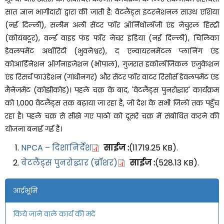
सात ज्ञान भागीदारों द्वारा की जाती है: वेटलैंड्स इंटरनेशनल साउथ एशिया
(नई दिल्ली), सलीम अली सेंटर फॉर ऑर्निथोलॉजी एंड नेचुरल हिस्ट्री
(कोयंबटूर), वर्ल्ड वाइड फंड फॉर नेचर इंडिया (नई दिल्ली), चिलिका
डेवलपमेंट अथॉरिटी (भुवनेश्वर), द एन्वायरनमेंटल प्लानिंग एंड
कोआर्डिनेशन ऑर्गनाइजेशन (भोपाल), गुजरात इकोलॉजिकल एजुकेशन
एंड रिसर्च फाउंडेशन (गांधीनगर) और सेंटर फॉर वाटर रिसोर्स डेवलपमेंट एंड
मैनेजमेंट (कोझीकोड)।
पहले चक्र के बाद, 'वेटलैंड्स पुनरोद्धार' कार्यक्रम
को 1,000 वेटलैंड्स तक बढ़ाया जा रहा है, जो देश के सभी जिलों तक पहुँच
रहा है। पहले चक्र से सीखे गए पाठों को दूसरे चक्र में संबोधित करने की
योजना बनाई गई है।
NPCA – दिशानिर्देश
साईज :
(11719.25 KB).
वेटलैंड्स पुनरोद्धार (ब्रॉशर)
साईज :
(528.13 KB).
आर्द्रभूमि
किये जाने वाले कार्य की मदें