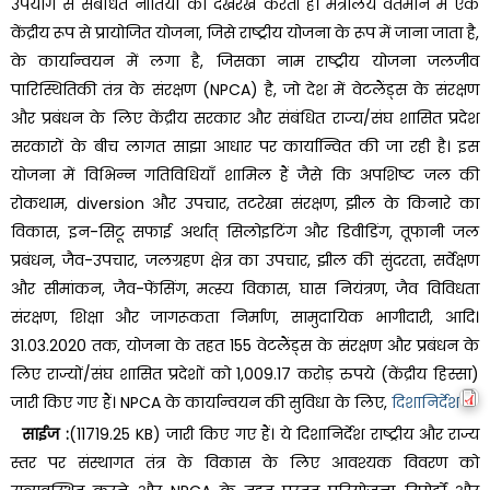
उपयोग से संबंधित नीतियों की देखरेख करती है। मंत्रालय वर्तमान में एक
केंद्रीय रूप से प्रायोजित योजना, जिसे राष्ट्रीय योजना के रूप में जाना जाता है,
के कार्यान्वयन में लगा है, जिसका नाम राष्ट्रीय योजना जलजीव
पारिस्थितिकी तंत्र के संरक्षण (NPCA) है, जो देश में वेटलैंड्स के संरक्षण
और प्रबंधन के लिए केंद्रीय सरकार और संबंधित राज्य/संघ शासित प्रदेश
सरकारों के बीच लागत साझा आधार पर कार्यान्वित की जा रही है।
इस
योजना में विभिन्न गतिविधियाँ शामिल हैं जैसे कि अपशिष्ट जल की
रोकथाम, diversion और उपचार, तटरेखा संरक्षण, झील के किनारे का
विकास, इन-सिटू सफाई अर्थात् सिलोइटिंग और डिवीडिंग, तूफानी जल
प्रबंधन, जैव-उपचार, जलग्रहण क्षेत्र का उपचार, झील की सुंदरता, सर्वेक्षण
और सीमांकन, जैव-फेंसिंग, मत्स्य विकास, घास नियंत्रण, जैव विविधता
संरक्षण, शिक्षा और जागरूकता निर्माण, सामुदायिक भागीदारी, आदि।
31.03.2020 तक, योजना के तहत 155 वेटलैंड्स के संरक्षण और प्रबंधन के
लिए राज्यों/संघ शासित प्रदेशों को 1,009.17 करोड़ रुपये (केंद्रीय हिस्सा)
जारी किए गए हैं।
NPCA के कार्यान्वयन की सुविधा के लिए,
दिशानिर्देश
साईज :
(11719.25 KB) जारी किए गए हैं। ये दिशानिर्देश राष्ट्रीय और राज्य
स्तर पर संस्थागत तंत्र के विकास के लिए आवश्यक विवरण को