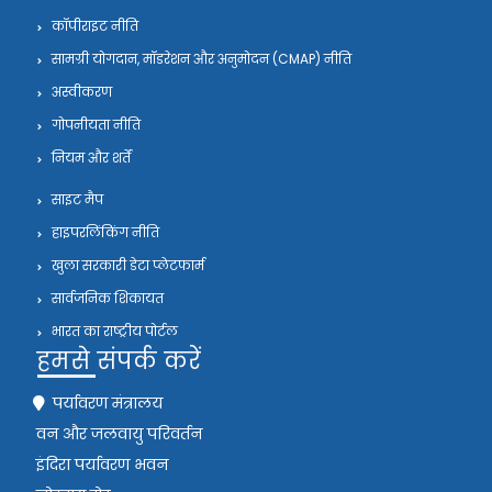
कॉपीराइट नीति
सामग्री योगदान, मॉडरेशन और अनुमोदन (CMAP) नीति
अस्वीकरण
गोपनीयता नीति
नियम और शर्तें
साइट मैप
हाइपरलिंकिंग नीति
खुला सरकारी डेटा प्लेटफार्म
सार्वजनिक शिकायत
भारत का राष्ट्रीय पोर्टल
हमसे संपर्क करें
पर्यावरण मंत्रालय
वन और जलवायु परिवर्तन
इंदिरा पर्यावरण भवन