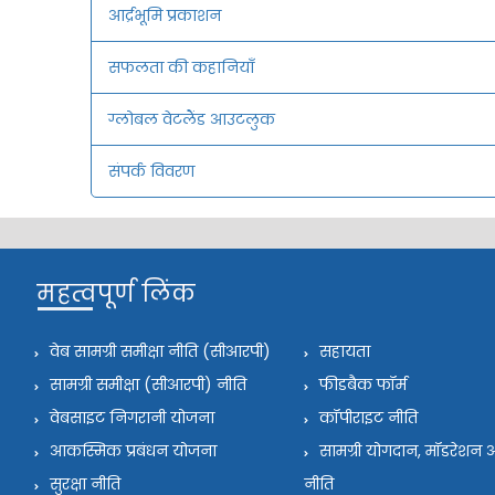
आर्द्रभूमि प्रकाशन
सफलता की कहानियाँ
ग्लोबल वेटलैंड आउटलुक
संपर्क विवरण
महत्वपूर्ण लिंक
वेब सामग्री समीक्षा नीति (सीआरपी)
सहायता
सामग्री समीक्षा (सीआरपी) नीति
फीडबैक फॉर्म
वेबसाइट निगरानी योजना
कॉपीराइट नीति
आकस्मिक प्रबंधन योजना
सामग्री योगदान, मॉडरेश
सुरक्षा नीति
नीति