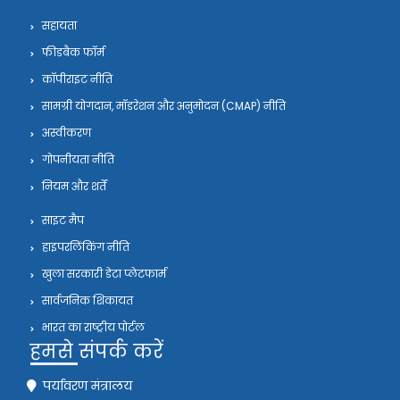
सहायता
फीडबैक फॉर्म
कॉपीराइट नीति
सामग्री योगदान, मॉडरेशन और अनुमोदन (CMAP) नीति
अस्वीकरण
गोपनीयता नीति
नियम और शर्तें
साइट मैप
हाइपरलिंकिंग नीति
खुला सरकारी डेटा प्लेटफार्म
सार्वजनिक शिकायत
भारत का राष्ट्रीय पोर्टल
हमसे संपर्क करें
पर्यावरण मंत्रालय