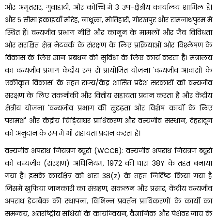
और अमृतसर, गुवाहाटी, और कोच्चि में 3 उप-क्षेत्रीय कार्यालय शामिल हैं।
और 5 सीमा इकाइयाँ मोरेह, नाथूला, मोतिहारी, गोरखपुर और रामनाथपुरम में
स्थित हैं। वन्यजीव प्रभाग नीति और कानून के मामलों और जैव विविधता
और संरक्षित क्षेत्र नेटवर्क के संरक्षण के लिए प्रक्रियाओं और विश्लेषण के
विकास के लिए ज्ञान प्रबंधन की सुविधा के लिए कार्य करता है। मंत्रालय
का वन्यजीव प्रभाग केंद्रीय रूप से प्रायोजित योजना 'वन्यजीव आवासों के
एकीकृत विकास' के तहत राज्य/केंद्र शासित प्रदेश सरकारों को वन्यजीव
संरक्षण के लिए तकनीकी और वित्तीय सहायता प्रदान करता है और केंद्रीय
क्षेत्रीय योजना 'वन्यजीव प्रभाग की सुदृढ़ता और विशेष कार्यों के लिए
परामर्श' और केंद्रीय चिड़ियाघर प्राधिकरण और वन्यजीव संस्थान, देहरादून
को अनुदान के रूप में भी सहायता प्रदान करता है।
वन्यजीव अपराध नियंत्रण ब्यूरो (WCCB): वन्यजीव अपराध नियंत्रण ब्यूरो
को वन्यजीव (संरक्षण) अधिनियम, 1972 की धारा 38Y के तहत बनाया
गया है। इसके कार्यक्षेत्र को धारा 38(z) के तहत निर्दिष्ट किया गया है
जिसमें खुफिया जानकारी का संग्रहण, संकलन और प्रसार, केंद्रीय वन्यजीव
अपराध डेटाबैंक की स्थापना, विभिन्न प्रवर्तन प्राधिकरणों के कार्यों का
समन्वय, अंतर्राष्ट्रीय संधियों के कार्यान्वयन, वैज्ञानिक और पेशेवर जांच के