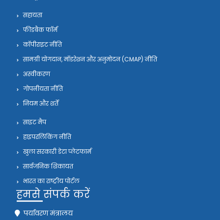
सहायता
फीडबैक फॉर्म
कॉपीराइट नीति
सामग्री योगदान, मॉडरेशन और अनुमोदन (CMAP) नीति
अस्वीकरण
गोपनीयता नीति
नियम और शर्तें
साइट मैप
हाइपरलिंकिंग नीति
खुला सरकारी डेटा प्लेटफार्म
सार्वजनिक शिकायत
भारत का राष्ट्रीय पोर्टल
हमसे संपर्क करें
पर्यावरण मंत्रालय