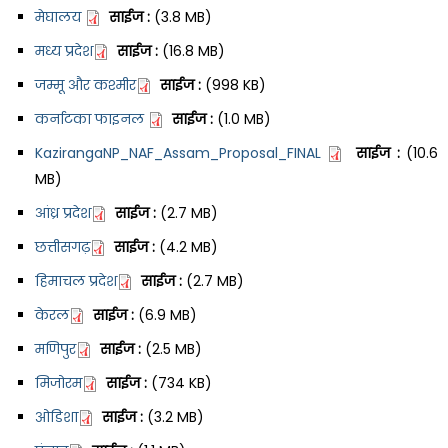
मेघालय
साईज :
(3.8 MB)
मध्य प्रदेश
साईज :
(16.8 MB)
जम्मू और कश्मीर
साईज :
(998 KB)
कर्नाटका फाइनल
साईज :
(1.0 MB)
KazirangaNP_NAF_Assam_Proposal_FINAL
साईज :
(10.6
MB)
आंध्र प्रदेश
साईज :
(2.7 MB)
छत्तीसगढ़
साईज :
(4.2 MB)
हिमाचल प्रदेश
साईज :
(2.7 MB)
केरल
साईज :
(6.9 MB)
मणिपुर
साईज :
(2.5 MB)
मिजोरम
साईज :
(734 KB)
ओडिशा
साईज :
(3.2 MB)