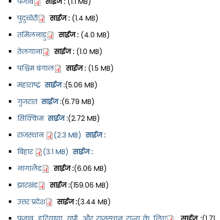
पंजाब
साईज :
(1.1 MB)
पुदुच्चेरी
साईज :
(1.4 MB)
तमिलनाडु
साईज :
(4.0 MB)
तेलंगाना
साईज :
(1.0 MB)
पश्चिम बंगाल
साईज :
(1.5 MB)
महाराष्ट्र
साईज :
(5.06 MB)
गुजरात
साईज :
(6.79 MB)
सिक्किम
साईज :
(2.72 MB)
राजस्थान
(2.3 MB)
साईज :
बिहार
(3.1 MB)
साईज :
नागालैंड
साईज :
(6.06 MB)
झारखंड
साईज :
(159.06 MB)
उत्तर प्रदेश
साईज :
(3.44 MB)
पंजाब, हरियाणा, यूपी, और राजस्थान राज्य के लिए
साईज :
(1.71