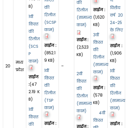
न
की
B)
की
वित्तीय
साईज :
रिलीज़
रिलीज़
वर्ष 20
1वीं
(1,620
(सामान्य
(SCSP
24-25
किस्त
KB)
काम)
काम)
के लिए
की
3वीं
रिलीज़
साईज :
किस्त
साईज :
साईज :
(SCS
(2,523
की
(852.1
(1,906
P
KB)
रिलीज़
9 KB)
KB)
काम)
मध्य
(सामान्य
20
–
प्रदेश
1वीं
1वीं
काम)
2वीं
साईज
किस्त
किस्त
किस्त
:
(47
की
की
साईज :
की
2.19 K
रिलीज़
रिलीज़
(578
रिलीज़
B)
(TSP
(सामान्य
KB)
(सामान्य
काम)
काम)
1वीं
काम)
4वीं
किस्त
किस्त
साईज :
साईज :
की
साईज :
की