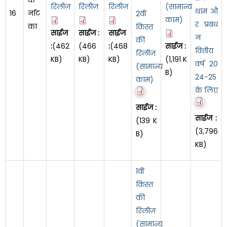
रिलीज़
रिलीज़
रिलीज़
(सामान्य
थाम औ
16
र्नाट
2वीं
काम)
र प्रबंध
का
किस्त
साईज
साईज :
साईज
न
की
:
(462
(466
:
(468
साईज :
वित्तीय
रिलीज़
KB)
KB)
KB)
(1,191 K
वर्ष 20
(सामान्य
B)
24-25
काम)
के लिए
साईज :
साईज :
(139 K
(3,796
B)
KB)
1वीं
किस्त
की
रिलीज़
(सामान्य