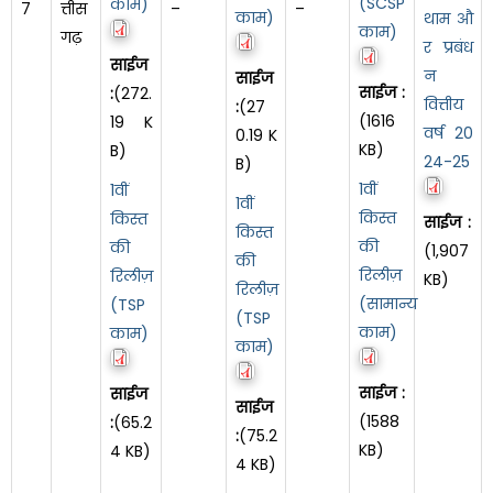
(SCSP
काम)
7
त्तीस
–
–
काम)
थाम औ
काम)
गढ़
र प्रबंध
साईज
न
साईज
साईज :
:
(272.
वित्तीय
:
(27
(1616
19 K
वर्ष 20
0.19 K
KB)
B)
24-25
B)
1वीं
1वीं
1वीं
किस्त
किस्त
साईज :
किस्त
की
की
(1,907
की
रिलीज़
रिलीज़
KB)
रिलीज़
(सामान्य
(TSP
(TSP
काम)
काम)
काम)
साईज :
साईज
साईज
(1588
:
(65.2
:
(75.2
KB)
4 KB)
4 KB)