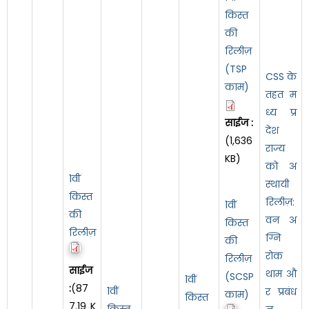
किस्त
की
रिलीज़
(TSP
CSS के
काम)
तहत म
ध्य प्र
साईज :
देश
(1,636
राज्य
KB)
को अ
1वीं
स्थायी
किस्त
रिलीज़:
1वीं
की
वन अ
किस्त
रिलीज़
ग्नि
की
रोक
रिलीज़
साईज
थाम औ
(SCSP
1वीं
:
(87
1वीं
र प्रबंध
काम)
किस्त
7.19 K
किस्त