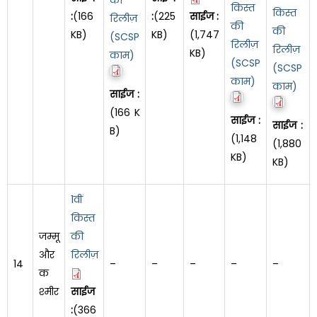
किस्त
किस्त
:
(166
:
(225
साईज :
रिलीज़
की
की
KB)
KB)
(1,747
(SCSP
रिलीज़
रिलीज़
KB)
काम)
(SCSP
(SCSP
काम)
काम)
साईज :
(166 K
साईज :
साईज :
B)
(1,148
(1,880
KB)
KB)
1वीं
किस्त
जम्मू
की
और
रिलीज़
14
–
–
–
–
–
क
श्मीर
साईज
:
(366