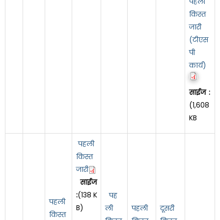
पहली
किस्त
जारी
(टीएस
पी
कार्य)
साईज :
(1,608
KB
पहली
किस्त
जारी
साईज
:
(138 K
पह
पहली
B)
ली
पहली
दूसरी
किस्त