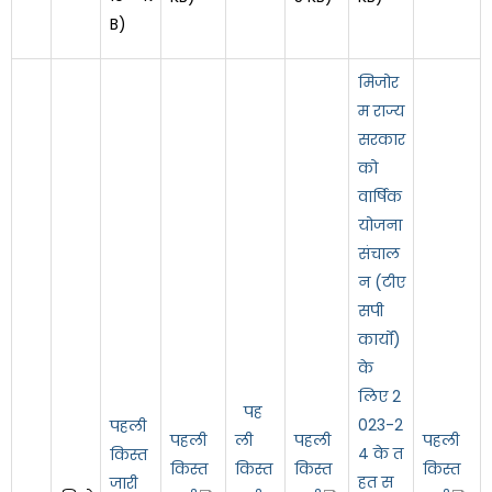
B)
मिजोर
म राज्य
सरकार
को
वार्षिक
योजना
संचाल
न (टीए
सपी
कार्यों)
के
लिए 2
पह
023-2
पहली
पहली
ली
पहली
पहली
4 के त
किस्त
किस्त
किस्त
किस्त
किस्त
हत स
जारी