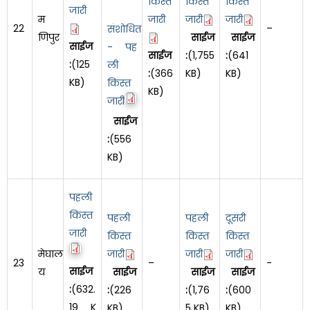
किस्त
किस्त
किस्त
जारी
म
जारी
जारी
जारी
22
–
संशोधित
णिपुर
साईज
साईज
साईज
- पह
साईज
:
(1,755
:
(641
:
(125
ली
:
(366
KB)
KB)
KB)
किस्त
KB)
जारी
साईज
:
(556
KB)
पहली
किस्त
पहली
पहली
दूसरी
जारी
किस्त
किस्त
किस्त
मेघाल
जारी
जारी
जारी
23
–
-
साईज
य
साईज
साईज
साईज
:
(632.
:
(226
:
(1,76
:
(600
19 K
KB)
5 KB)
KB)