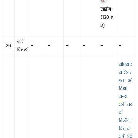
साईज :
(130 K
B)
नई
26
–
–
–
–
–
–
दिल्ली
सीएसए
स के त
हत ओ
डिशा
राज्य
को तद
र्थ
रिलीज:
वित्तीय
वर्ष 20