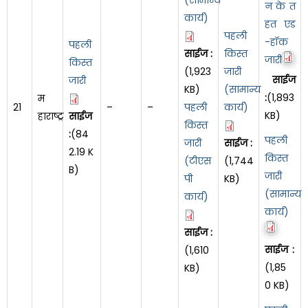
न के त
कार्य)
हत एड
पहली
-हॉक
पहली
साईज :
किस्त
जारी
किस्त
(1,923
जारी
साईज
जारी
KB)
(सामान्य
:
(1,893
म
21
–
–
पहली
कार्य)
KB)
हाराष्ट्र
साईज
किस्त
:
(84
पहली
जारी
साईज :
2.19 K
किस्त
(टीएस
(1,744
B)
जारी
पी
KB)
(सामान्य
कार्य)
कार्य)
साईज :
साईज :
(1,610
(1,85
KB)
0 KB)