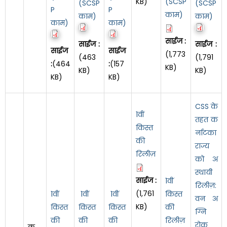
KB)
(SCSP
(SCSP
(SCSP
P
P
काम)
काम)
काम)
काम)
काम)
साईज :
साईज :
साईज :
साईज
साईज
(1,773
(463
(1,791
:
(464
:
(157
KB)
KB)
KB)
KB)
KB)
CSS के
1वीं
तहत क
किस्त
र्नाटका
की
राज्य
रिलीज़
को अ
स्थायी
साईज :
1वीं
रिलीज़:
(1,761
1वीं
1वीं
1वीं
किस्त
वन अ
KB)
किस्त
किस्त
किस्त
की
ग्नि
की
की
की
रिलीज़
रोक
क