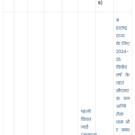
B)
म
हाराष्ट्र
राज्य
के लिए
2024-
25
वित्तीय
वर्ष के
तहत
सीएसए
स: वन
अग्नि
पहली
रोक
किस्त
थाम औ
जारी
र प्रबंध
(सामान्य