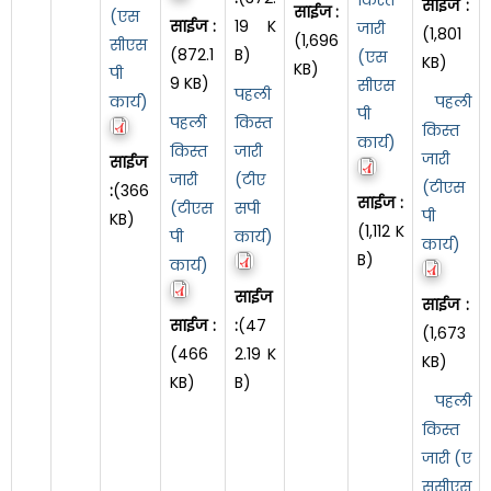
साईज :
साईज :
(एस
साईज :
19 K
जारी
(1,801
(1,696
सीएस
(872.1
B)
(एस
KB)
KB)
पी
9 KB)
सीएस
पहली
कार्य)
पहली
पी
पहली
किस्त
किस्त
कार्य)
किस्त
जारी
जारी
साईज
जारी
(टीए
(टीएस
:
(366
साईज :
(टीएस
सपी
पी
KB)
(1,112 K
पी
कार्य)
कार्य)
B)
कार्य)
साईज
साईज :
साईज :
:
(47
(1,673
(466
2.19 K
KB)
KB)
B)
पहली
किस्त
जारी (ए
ससीएस