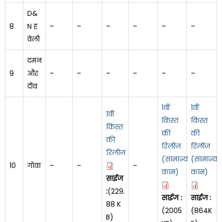
D&
8
N ह
–
–
–
–
–
–
वेली
दमन
9
और
–
–
–
–
–
–
दीव
1वीं
1वीं
1वीं
किस्त
किस्त
किस्त
की
की
की
रिलीज़
रिलीज़
रिलीज़
(सामान्य
(सामान्य
10
गोवा
–
–
–
काम)
काम)
साईज
:
(229.
साईज :
साईज :
88 K
(2005
(864K
B)