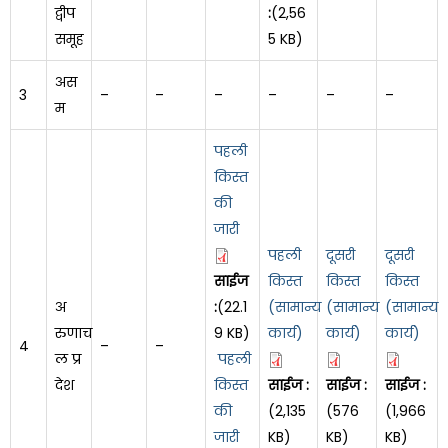
द्वीप
:
(2,56
समूह
5 KB)
अस
3
–
–
–
–
–
–
म
पहली
किस्त
की
जारी
पहली
दूसरी
दूसरी
साईज
किस्त
किस्त
किस्त
अ
:
(22.1
(सामान्य
(सामान्य
(सामान्य
रुणाच
9 KB)
कार्य)
कार्य)
कार्य)
4
–
–
ल प्र
पहली
देश
किस्त
साईज :
साईज :
साईज :
की
(2,135
(576
(1,966
जारी
KB)
KB)
KB)