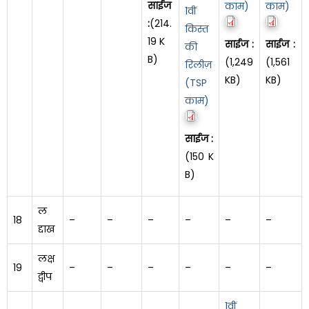
साईज
काम)
काम)
1वीं
:
(214.
किस्त
19 K
साईज :
साईज :
की
B)
(1,249
(1,561
रिलीज़
KB)
KB)
(TSP
काम)
साईज :
(150 K
B)
ल
18
–
–
–
–
–
–
द्दाख
लक्ष
19
–
–
–
–
–
–
द्वीप
1वीं