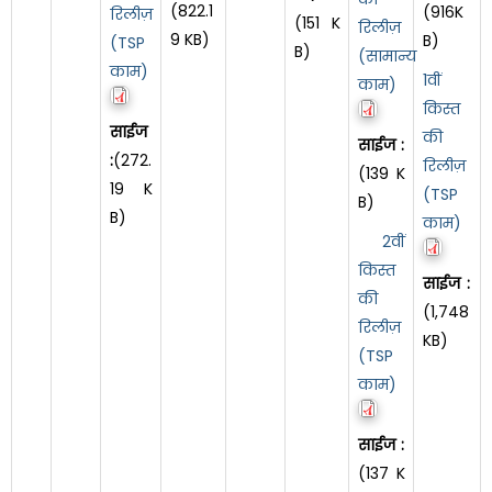
(822.1
(916K
रिलीज़
(151 K
रिलीज़
9 KB)
B)
(TSP
B)
(सामान्य
काम)
1वीं
काम)
किस्त
साईज
की
साईज :
:
(272.
रिलीज़
(139 K
19 K
(TSP
B)
B)
काम)
2वीं
किस्त
साईज :
की
(1,748
रिलीज़
KB)
(TSP
काम)
साईज :
(137 K