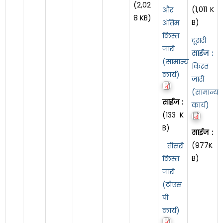
(2,02
(1,011 K
और
8 KB)
B)
अंतिम
किस्त
दूसरी
जारी
साईज :
(सामान्य
किस्त
कार्य)
जारी
(सामान्य
साईज :
कार्य)
(133 K
B)
साईज :
(977K
तीसरी
B)
किस्त
जारी
(टीएस
पी
कार्य)