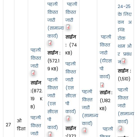
पहली
पहली
24-25
किस्त
किस्त
के लिए
जारी
जारी
वन अ
(सामान्य
ग्नि
कार्य)
साईज
पहली
रोक
:
(74
किस्त
थाम औ
पहली
साईज :
KB)
जारी
र प्रबंध
किस्त
(572.1
(टीएस
न
पहली
जारी
9 KB)
पी
साईज :
किस्त
कार्य)
(1,510)
पहली
जारी
साईज
किस्त
(एस
पहली
:
(872.
पहली
साईज :
जारी
सीएस
किस्त
19 K
किस्त
(1,182
(एस
पी
जारी
B)
जारी
KB)
सीएस
कार्य)
(सामान्य
(सामान्य
पहली
पी
ओ
कार्य)
कार्य)
27
किस्त
कार्य)
साईज
डिशा
पहली
जारी
:
(372.
किस्त