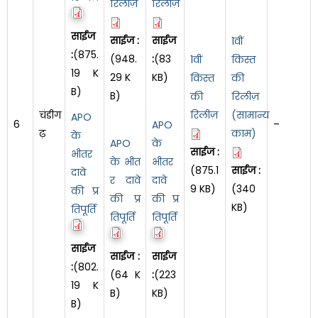
रिलीज़
रिलीज़
साईज
साईज :
साईज
1वीं
:
(875.
(948.
:
(83
1वीं
किस्त
19 K
29 K
KB)
किस्त
की
B)
B)
की
रिलीज़
चंडीग
रिलीज़
(सामान्य
APO
6
–
APO
ढ़
काम)
के
APO
के
साईज :
भीतर
के भीत
भीतर
(875.1
साईज :
दावे
र दावे
दावे
9 KB)
(340
की प्र
की प्र
की प्र
KB)
तिपूर्ति
तिपूर्ति
तिपूर्ति
साईज
साईज :
साईज
:
(802.
(64 K
:
(223
19 K
B)
KB)
B)