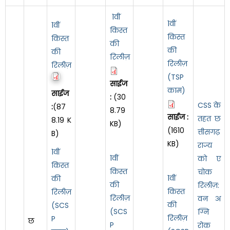
1वीं
1वीं
1वीं
किस्त
किस्त
किस्त
की
की
की
रिलीज़
रिलीज़
रिलीज़
(TSP
साईज
काम)
साईज
:
(30
CSS के
:
(87
8.79
साईज :
तहत छ
8.19 K
KB)
(1610
त्तीसगढ़
B)
KB)
राज्य
1वीं
1वीं
को ए
किस्त
किस्त
चोक
1वीं
की
की
रिलीज़:
किस्त
रिलीज़
रिलीज़
वन अ
की
(SCS
(SCS
ग्नि
रिलीज़
P
छ
P
रोक