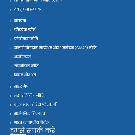
सामग्री अभिलेखीय नीति (CAP)
वेब सूचना प्रबंधक
सहायता
फीडबैक फॉर्म
कॉपीराइट नीति
सामग्री योगदान, मॉडरेशन और अनुमोदन (CMAP) नीति
अस्वीकरण
गोपनीयता नीति
नियम और शर्तें
साइट मैप
हाइपरलिंकिंग नीति
खुला सरकारी डेटा प्लेटफार्म
सार्वजनिक शिकायत
भारत का राष्ट्रीय पोर्टल
हमसे संपर्क करें