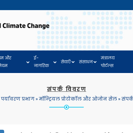
यम और
ई-
मंत्रालय
सेवाएँ
संसाधन
नियम
नागरिक
पोर्टल्स
संपर्क विवरण
»
पर्यावरण प्रभाग
»
मॉन्ट्रियल प्रोटोकॉल और ओजोन सेल
»
संपर