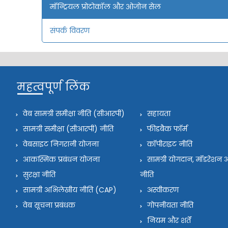
मॉन्ट्रियल प्रोटोकॉल और ओजोन सेल
संपर्क विवरण
महत्वपूर्ण लिंक
वेब सामग्री समीक्षा नीति (सीआरपी)
सहायता
सामग्री समीक्षा (सीआरपी) नीति
फीडबैक फॉर्म
वेबसाइट निगरानी योजना
कॉपीराइट नीति
आकस्मिक प्रबंधन योजना
सामग्री योगदान, मॉडरेश
सुरक्षा नीति
नीति
सामग्री अभिलेखीय नीति (CAP)
अस्वीकरण
वेब सूचना प्रबंधक
गोपनीयता नीति
नियम और शर्तें