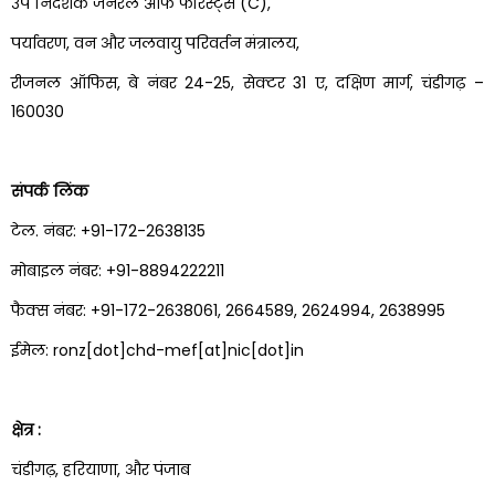
उप निदेशक जनरल ऑफ फॉरेस्ट्स (C),
पर्यावरण, वन और जलवायु परिवर्तन मंत्रालय,
रीजनल ऑफिस, बे नंबर 24-25, सेक्टर 31 ए, दक्षिण मार्ग, चंडीगढ़ –
160030
संपर्क लिंक
टेल. नंबर: +91-172-2638135
मोबाइल नंबर: +91-8894222211
फैक्स नंबर: +91-172-2638061, 2664589, 2624994, 2638995
ईमेल: ronz[dot]chd-mef[at]nic[dot]in
क्षेत्र :
चंडीगढ़, हरियाणा, और पंजाब