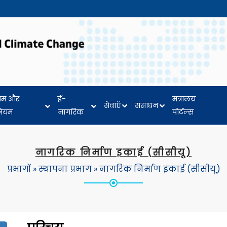
यम और
ई-
मंत्रालय
सेवाएँ
संसाधन
नियम
नागरिक
पोर्टल्स
नागरिक निर्माण इकाई (सीसीयू)
प्रभागों
»
स्थापना प्रभाग
»
नागरिक निर्माण इकाई (सीसीयू)