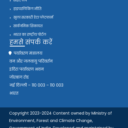
साइट मैप
हाइपरलिंकिंग नीति
खुला सरकारी डेटा प्लेटफार्म
सार्वजनिक शिकायत
भारत का राष्ट्रीय पोर्टल
हमसे संपर्क करें
पर्यावरण मंत्रालय
वन और जलवायु परिवर्तन
इंदिरा पर्यावरण भवन
जोरबाग रोड
नई दिल्ली – 110 003 – 110 003
भारत
Copyright 2023-2024 Content owned by Ministry of
Environment, Forest and Climate Change,
Government of India,
Developed and maintained by