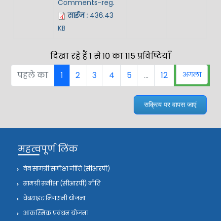
Comments-reg.
साईज :
436.43
KB
दिखा रहे हैं 1 से 10 का 115 प्रविष्टियाँ
पहले का
1
2
3
4
5
…
12
अगला
सक्रिय पर वापस जाएं
महत्वपूर्ण लिंक
वेब सामग्री समीक्षा नीति (सीआरपी)
सामग्री समीक्षा (सीआरपी) नीति
वेबसाइट निगरानी योजना
आकस्मिक प्रबंधन योजना