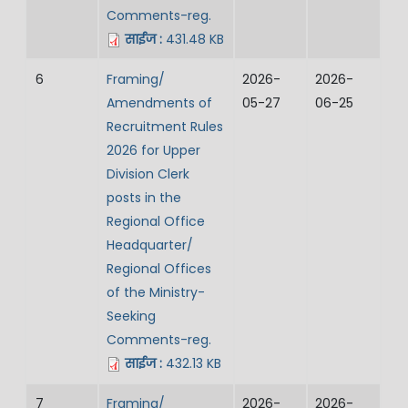
Comments-reg.
साईज :
431.48 KB
6
Framing/
2026-
2026-
Amendments of
05-27
06-25
Recruitment Rules
2026 for Upper
Division Clerk
posts in the
Regional Office
Headquarter/
Regional Offices
of the Ministry-
Seeking
Comments-reg.
साईज :
432.13 KB
7
Framing/
2026-
2026-