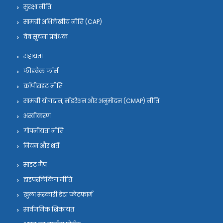
सुरक्षा नीति
सामग्री अभिलेखीय नीति (CAP)
वेब सूचना प्रबंधक
सहायता
फीडबैक फॉर्म
कॉपीराइट नीति
सामग्री योगदान, मॉडरेशन और अनुमोदन (CMAP) नीति
अस्वीकरण
गोपनीयता नीति
नियम और शर्तें
साइट मैप
हाइपरलिंकिंग नीति
खुला सरकारी डेटा प्लेटफार्म
सार्वजनिक शिकायत