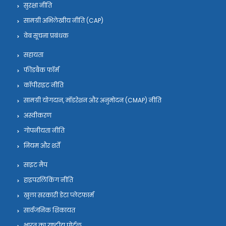
सुरक्षा नीति
सामग्री अभिलेखीय नीति (CAP)
वेब सूचना प्रबंधक
सहायता
फीडबैक फॉर्म
कॉपीराइट नीति
सामग्री योगदान, मॉडरेशन और अनुमोदन (CMAP) नीति
अस्वीकरण
गोपनीयता नीति
नियम और शर्तें
साइट मैप
हाइपरलिंकिंग नीति
खुला सरकारी डेटा प्लेटफार्म
सार्वजनिक शिकायत
भारत का राष्ट्रीय पोर्टल