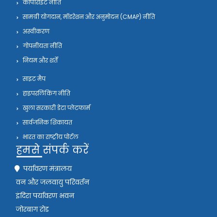
कॉपीराइट नीति
सामग्री योगदान, मॉडरेशन और अनुमोदन (CMAP) नीति
अस्वीकरण
गोपनीयता नीति
नियम और शर्तें
साइट मैप
हाइपरलिंकिंग नीति
खुला सरकारी डेटा प्लेटफार्म
सार्वजनिक शिकायत
भारत का राष्ट्रीय पोर्टल
हमसे संपर्क करें
पर्यावरण मंत्रालय
वन और जलवायु परिवर्तन
इंदिरा पर्यावरण भवन
जोरबाग रोड