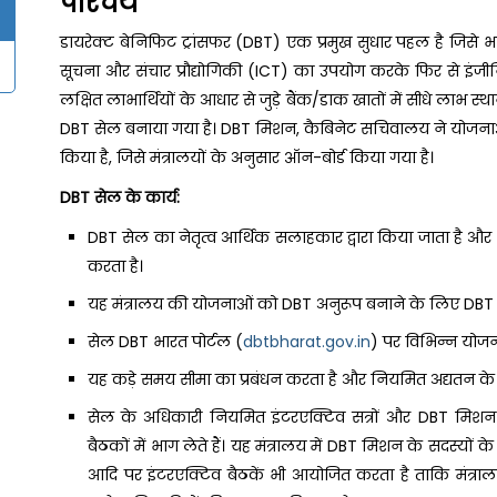
परिचय
डायरेक्ट बेनिफिट ट्रांसफर (DBT) एक प्रमुख सुधार पहल है जिसे 
सूचना और संचार प्रौद्योगिकी (ICT) का उपयोग करके फिर से इंजीनि
लक्षित लाभार्थियों के आधार से जुड़े बैंक/डाक खातों में सीधे लाभ स
DBT सेल बनाया गया है। DBT मिशन, कैबिनेट सचिवालय ने योजनाओ
किया है, जिसे मंत्रालयों के अनुसार ऑन-बोर्ड किया गया है।
DBT सेल के कार्य:
DBT सेल का नेतृत्व आर्थिक सलाहकार द्वारा किया जाता है और 
करता है।
यह मंत्रालय की योजनाओं को DBT अनुरूप बनाने के लिए DBT म
सेल DBT भारत पोर्टल (
dbtbharat.gov.in
) पर विभिन्न योजन
यह कड़े समय सीमा का प्रबंधन करता है और नियमित अद्यतन के 
सेल के अधिकारी नियमित इंटरएक्टिव सत्रों और DBT मिश
बैठकों में भाग लेते हैं। यह मंत्रालय में DBT मिशन के सदस्यों क
आदि पर इंटरएक्टिव बैठकें भी आयोजित करता है ताकि मंत्रा