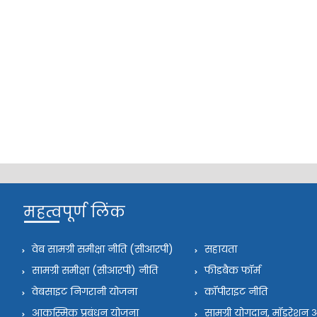
महत्वपूर्ण लिंक
वेब सामग्री समीक्षा नीति (सीआरपी)
सहायता
सामग्री समीक्षा (सीआरपी) नीति
फीडबैक फॉर्म
वेबसाइट निगरानी योजना
कॉपीराइट नीति
आकस्मिक प्रबंधन योजना
सामग्री योगदान, मॉडरेश