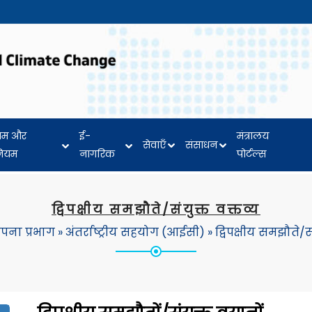
यम और
ई-
मंत्रालय
सेवाएँ
संसाधन
नियम
नागरिक
पोर्टल्स
द्विपक्षीय समझौते/संयुक्त वक्तव्य
ापना प्रभाग
»
अंतर्राष्ट्रीय सहयोग (आईसी)
»
द्विपक्षीय समझौते/सं