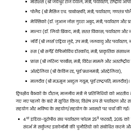
मॉरीशस (श्री जयेश्वुर राज दयाल, मंत्री, पर्यावरण, राष्ट्री
पोलैंड (श्री मैसिज एच. ग्राबोव्स्की, मंत्री, पर्यावरण, गणतंत्र पोल
मेक्सिको (डॉ. जुआन जोस गुएरा अबुद, मंत्री, पर्यावरण और प
माल्टा (डॉ. लियो ब्रिंकट, मंत्री, सतत विकास, पर्यावरण और 
नॉर्वे (श्री लार्स एंड्रिया लुंडे, उप मंत्री, जलवायु और पर्यावरण, नॉ
रूस (श्री सर्गेई येफिमोविच डोंस्कॉय, मंत्री, प्राकृतिक संसा
फ्रांस (श्री लॉरेन्ट फाबीस, मंत्री, विदेश मामले और अंतर्राष्ट्री
ऑस्ट्रेलिया (श्री केविन रड, पूर्व प्रधानमंत्री, ऑस्ट्रेलिया),
मालदीव (श्री मऊमून अब्दुल गयूम, पूर्व राष्ट्रपति, मालदीव)।
द्विपक्षीय बैठकों के दौरान, माननीय मंत्री ने प्रतिनिधियों को भारतीय सरक
गए नए पहलों के बारे में सूचित किया, विशेष रूप से पर्यावरण और सतत विका
सहयोग और भविष्य के सहयोग/सहयोग के अवसरों पर चर्चा की गई।
था
वे
4
इंडिया-यूरोपीय संघ पर्यावरण फोरम 25
फरवरी, 2015 को न
संदर्भ में सर्कुलर इकोनॉमी की चुनौतियों को संबोधित करने औ