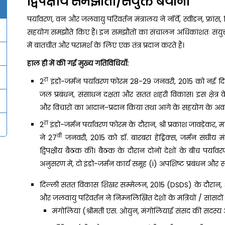
द्विपक्षीय समझौतों/संयुक्त बयानों
पर्यावरण, वन और जलवायु परिवर्तन मंत्रालय ने नॉर्वे, स्वीडन, फ्रांस,
सहयोग समझौते किए हैं। इन समझौतों का संचालन अधिकांशतः संयुक्त कार
में बातचीत और परामर्श के लिए एक तंत्र प्रदान करते हैं।
हाल ही में की गई मुख्य गतिविधियाँ:
रा
2
इंडो-जर्मन पर्यावरण फोरम 28-29 जनवरी, 2015 को नई द
जल प्रबंधन, संसाधन दक्षता और सतत शहरी विकास। इस क्षेत
और विचारों का आदान-प्रदान किया तथा आगे के सहयोग के अव
रा
2
इंडो-जर्मन पर्यावरण फोरम के दौरान, श्री प्रकाश जावड़ेकर, मा
वी
ने 27
जनवरी, 2015 को डॉ. बारबरा हेंड्रिक्स, जर्मन संघीय मं
द्विपक्षीय बैठक की। बैठक के दौरान दोनों देशों के बीच पर्याव
अनुसरण में, दो इंडो-जर्मन कार्य समूह (i) अपशिष्ट प्रबंधन 
दिल्ली सतत विकास शिखर सम्मेलन, 2015 (DSDS) के दौरान, श्री प्
और जलवायु परिवर्तन ने निम्नलिखित देशों के मंत्रियों / सांसदों /
मंगोलिया (श्रीमती एस. ओयुन, मंगोलियाई संसद की सदस्य और