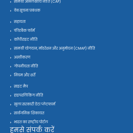
सामग्री अभिलेखीय नीति (CAP)
वेब सूचना प्रबंधक
सहायता
फीडबैक फॉर्म
कॉपीराइट नीति
सामग्री योगदान, मॉडरेशन और अनुमोदन (CMAP) नीति
अस्वीकरण
गोपनीयता नीति
नियम और शर्तें
साइट मैप
हाइपरलिंकिंग नीति
खुला सरकारी डेटा प्लेटफार्म
सार्वजनिक शिकायत
भारत का राष्ट्रीय पोर्टल
हमसे संपर्क करें