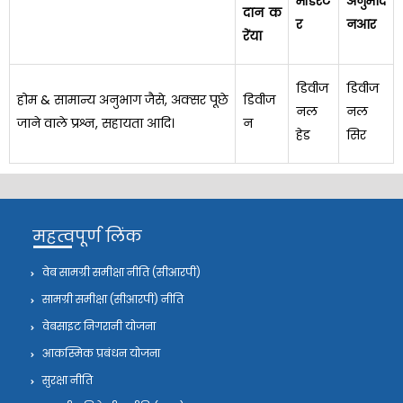
मॉडरेट
अनुमोद
दान क
र
न
आर
रें
या
डिवीज
डिवीज
होम & सामान्य अनुभाग जैसे, अक्सर पूछे
डिवीज
नल
नल
जाने वाले प्रश्न, सहायता आदि।
न
हेड
सिर
महत्वपूर्ण लिंक
वेब सामग्री समीक्षा नीति (सीआरपी)
सामग्री समीक्षा (सीआरपी) नीति
वेबसाइट निगरानी योजना
आकस्मिक प्रबंधन योजना
सुरक्षा नीति