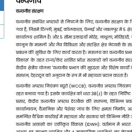
वन्यजीव
वन्यजीव संरक्षण
वन्यजीव संबंधित अपराधों से निपटने के लिए, वन्यजीव संरक्षण के
गया है, जिसमें दिल्ली, मुंबई, कोलकाता, चेन्नई और जबलपुर में 5 क्षेत
कार्यालय शामिल हैं। और 5 सीमा इकाइयाँ मोरेह, नाथूला, मोतिहारी, 
कानून के मामलों और जैव विविधता और संरक्षित क्षेत्र नेटवर्क के स
प्रबंधन की सुविधा के लिए कार्य करता है। मंत्रालय का वन्यजीव प्रभ
विकास' के तहत राज्य/केंद्र शासित प्रदेश सरकारों को वन्यजीव स
केंद्रीय क्षेत्रीय योजना 'वन्यजीव प्रभाग की सुदृढ़ता और विशेष कार्
संस्थान, देहरादून को अनुदान के रूप में भी सहायता प्रदान करता है।
वन्यजीव अपराध नियंत्रण ब्यूरो (WCCB): वन्यजीव अपराध नियंत्रण
तहत बनाया गया है। इसके कार्यक्षेत्र को धारा 38(z) के तहत निर्द
प्रसार, केंद्रीय वन्यजीव अपराध डेटाबैंक की स्थापना, विभिन्न प्रवर्
कार्यान्वयन, वैज्ञानिक और पेशेवर जांच के लिए क्षमता निर्माण, 
समन्वित वैश्विक कार्रवाई में सहायता और सरकार को विभिन्न नी
वन्यजीव आवासों का एकीकृत विकास (IDWH): वर्तमान में भारत के पास