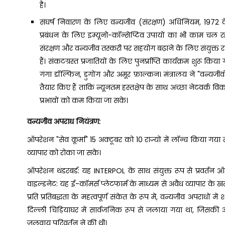
है।
संघर्ष निवारण के लिए वन्यजीव (संरक्षण) अधिनियम, 1972
प्रबंधन के लिए इम्यूनो-कॉन्सेप्टिव उपायों का भी काम चल रहा ह
संरक्षण और वन्यजीव तस्करी पर सहयोग बढ़ाने के लिए संयुक्त 
हैं। संकटग्रस्त प्रजातियों के लिए पुनर्प्राप्ति कार्यक्रम शुरू किय
गंगा डॉल्फिन, डुगोंग और अमूर फ़ाल्कन। मंत्रालय ने "वन्यजी
तैयार किए हैं ताकि न्यूनतम हस्तक्षेप के साथ अच्छा नेटवर्क व
प्रभावों को कम किया जा सके।
वन्यजीव अपराध नियंत्रण:
ऑपरेशन "सेव कूर्मा" 15 अक्टूबर को 10 राज्यों में लॉन्च किय
व्यापार को रोका जा सके।
ऑपरेशन थंडरबर्ड: यह INTERPOL के साथ संयुक्त रूप से प्रवर्त
वाइल्डनेट: यह ई-कॉमर्स प्लेटफार्म के माध्यम से अवैध व्यापार के 
प्रति प्रतिबद्धता के महत्वपूर्ण संकेत के रूप में, वन्यजीव अपराधों 
दिल्ली चिड़ियाघर में सार्वजनिक रूप से जलाया गया था, जिसकी अध्य
जलवायु परिवर्तन ने की थी।