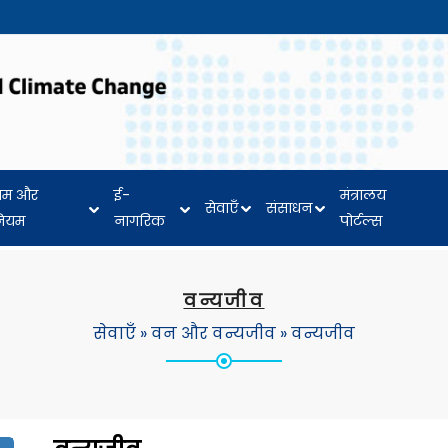
यम और
ई-
मंत्रालय
सेवाएँ
संसाधन
नियम
नागरिक
पोर्टल्स
वन्यजीव
सेवाएँ
»
वन और वन्यजीव
»
वन्यजीव