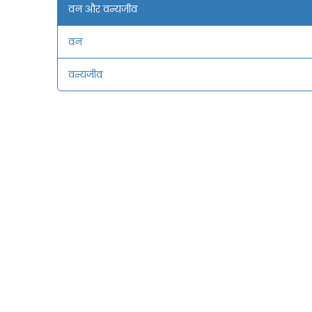
वन और वन्यजीव
वन
वन्यजीव