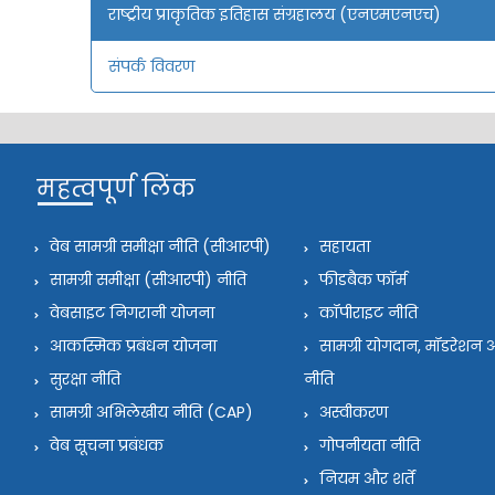
राष्ट्रीय प्राकृतिक इतिहास संग्रहालय (एनएमएनएच)
संपर्क विवरण
महत्वपूर्ण लिंक
वेब सामग्री समीक्षा नीति (सीआरपी)
सहायता
सामग्री समीक्षा (सीआरपी) नीति
फीडबैक फॉर्म
वेबसाइट निगरानी योजना
कॉपीराइट नीति
आकस्मिक प्रबंधन योजना
सामग्री योगदान, मॉडरेश
सुरक्षा नीति
नीति
सामग्री अभिलेखीय नीति (CAP)
अस्वीकरण
वेब सूचना प्रबंधक
गोपनीयता नीति
नियम और शर्तें