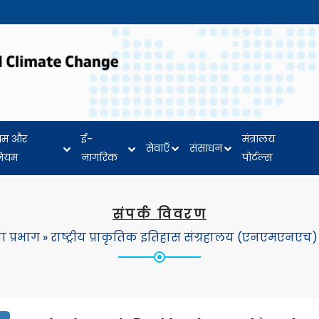
यम और
ई-
मंत्रालय
सेवाएँ
संसाधन
नियम
नागरिक
पोर्टल्स
संपर्क विवरण
ा प्रभाग
»
राष्ट्रीय प्राकृतिक इतिहास संग्रहालय (एनएमएनएच)