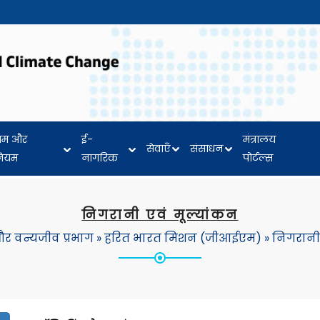
यम और
ई-
मंत्रालय
सेवाएँ
संसाधन
नियम
नागरिक
पोर्टल्स
निगरानी एवं मूल्यांकन
र वन्यजीव प्रभाग
»
हरित भारत मिशन (जीआईएम)
»
निगरानी 