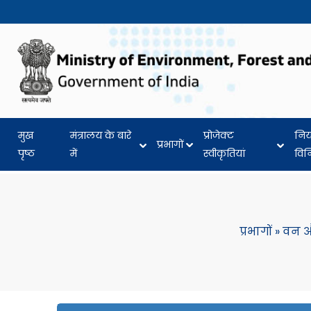
मुख
मंत्रालय के बारे
प्रोजेक्ट
नि
प्रभागों
पृष्ठ
में
स्वीकृतियां
वि
प्रभागों
»
वन औ