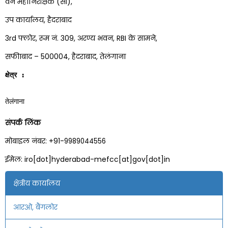
वन महानिरीक्षक (सी),
उप कार्यालय, हैदराबाद
3rd फ्लोर, रूम नं. 309, अरण्य भवन, RBI के सामने,
सफीाबाद – 500004, हैदराबाद, तेलंगाना
क्षेत्र :
तेलंगाना
संपर्क लिंक
मोबाइल नंबर: +91-
9989044556
ईमेल: iro[dot]hyderabad-mefcc[at]gov[dot]in
क्षेत्रीय कार्यालय
आरओ, बैंगलोर